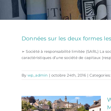
Données sur les deux formes les
➢ Société à responsabilité limitée (SARL) La soc
caractéristiques d’une société de capitaux (res
By
wp_admin
|
octobre 24th, 2016
|
Categories
W