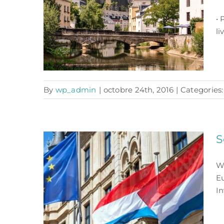
• 
li
By
wp_admin
|
octobre 24th, 2016
|
Categories
Uncategorised
S
W
E
In